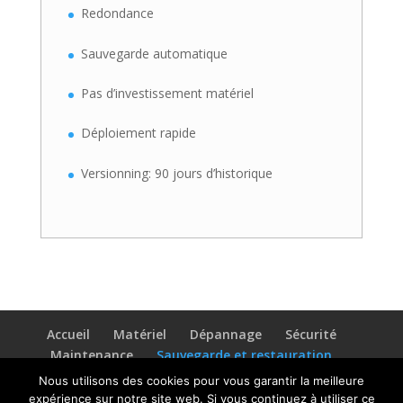
Redondance
Sauvegarde automatique
Pas d’investissement matériel
Déploiement rapide
Versionning: 90 jours d’historique
Accueil
Matériel
Dépannage
Sécurité
Maintenance
Sauvegarde et restauration
Encaissement
Formations
Contact
Nous utilisons des cookies pour vous garantir la meilleure
expérience sur notre site web. Si vous continuez à utiliser ce